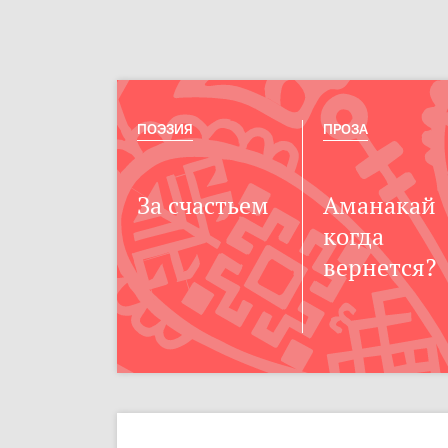
ПОЭЗИЯ
ПРОЗА
За счастьем
Аманакай
когда
вернется?