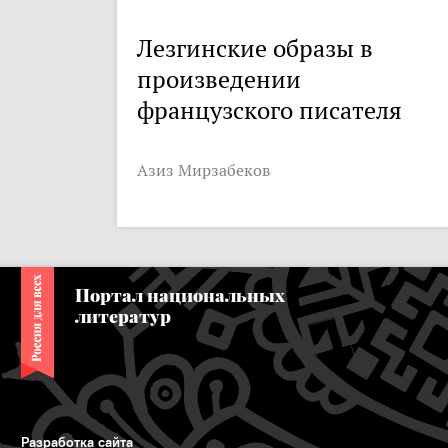
Лезгинские образы в
произведении
французского писателя
Азиз Мирзабеков
Портал национальных
литератур
Разработка сайта