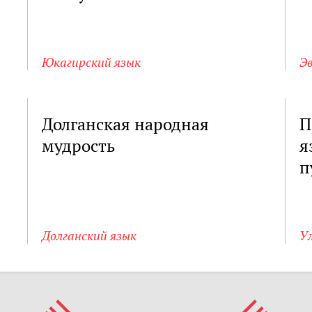
Юкагирский язык
Э
Долганская народная
П
мудрость
я
п
Долганский язык
Ул