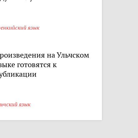
венкийский язык
роизведения на Ульчском
зыке готовятся к
убликации
ьчский язык