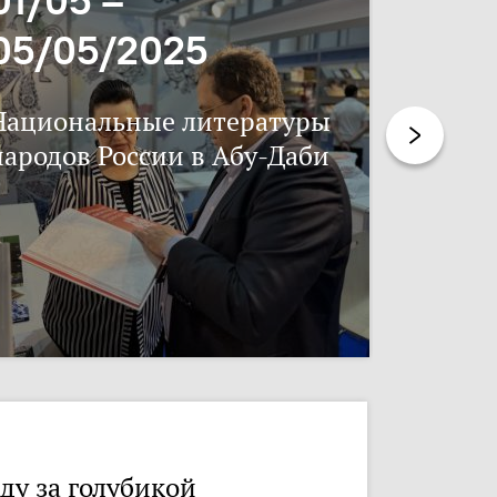
05/05/2025
17/11
Национальные литературы
Нацпис
народов России в Абу-Даби
ду за голубикой