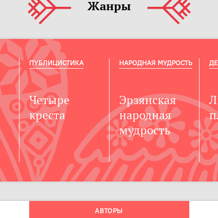
Жанры
ПУБЛИЦИСТИКА
НАРОДНАЯ МУДРОСТЬ
ДЕ
Четыре
Эрзянская
Л
креста
народная
п
мудрость
АВТОРЫ