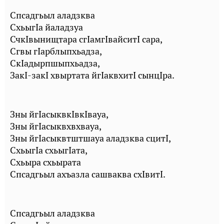
Спсадгьыл аладзква
СхьыгIа йаладзуа
СчкIвынищтара сгIамгIвайситI сара,
Сгвы гIарблыпхьадза,
СкIадырпшыпхьадза,
ЗакI-закI хвыртата йгIаквхитI сынцIра.
Зны йгIасыквкIвкIвауа,
Зны йгIасыквхвхвауа,
Зны йгIасыквтштшауа аладзква сцитI,
СхьыгIа схьыгIата,
Схьыра схьырата
Спсадгьыл ахъазла сашваква схIвитI.
Спсадгьыл аладзква