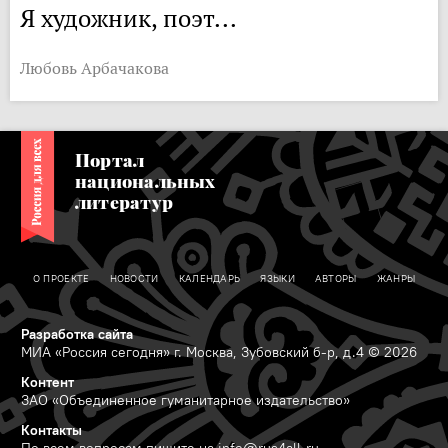
Я художник, поэт...
Любовь Арбачакова
Портал
национальных
литератур
О ПРОЕКТЕ
НОВОСТИ
КАЛЕНДАРЬ
ЯЗЫКИ
АВТОРЫ
ЖАНРЫ
Разработка сайта
МИА «Россия сегодня» г. Москва, Зубовский б-р, д.4 © 2026
Контент
ЗАО «Объединенное гуманитарное издательство»
Контакты
По всем вопросам пишите на
info@rus4all.ru