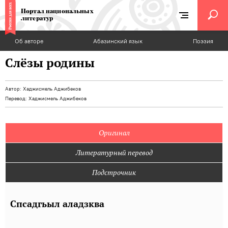
Портал национальных
литератур
Об авторе
Абазинский язык
Поэзия
Слёзы родины
Автор:
Хаджисмель Аджибеков
Перевод:
Хаджисмель Аджибеков
Оригинал
Литературный перевод
Подстрочник
Спсадгьыл аладзква