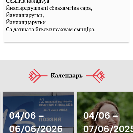
СхьыгIа йаладзуа
ЙнасырдзушзапI сбзахамгIва сара,
Йанлашаругьи,
Йанлащцаругьи
Са датшата йгьсызпсахуам сынцIра.
Календарь
04/06 –
04/06 –
06/06/2026
07/06/202