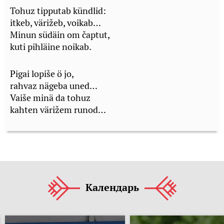
Tohuz tipputab kündlid:
itkeb, värižeb, voikab…
Minun südäin om čaptut,
kuti pihläine noikab.
Pigai lopiše ö jo,
rahvaz nägeba uned…
Vaiše minä da tohuz
kahten värižem runod…
Календарь