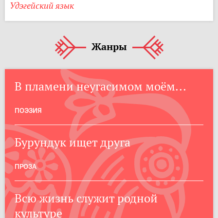
Удэгейский язык
Жанры
В пламени неугасимом моём...
ПОЭЗИЯ
Бурундук ищет друга
ПРОЗА
Всю жизнь служит родной
культуре