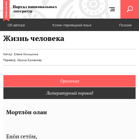
Портал национальных
литератур
Об авторе
Коми-пермяцкий язык
Поэзия
Жизнь человека
Автор:
Елена Коньшина
Перевод:
Ирина Ермакова
Оригинал
Литературный перевод
Мортлöн олан
Енöн сетöм,