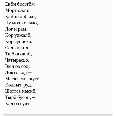
Енöн босьтöм —
Морт олан.
Кайöн лэбзьö,
Пу моз косьмö,
Лöг и рам.
Кöр уджалö,
Кöр сунасьö.
Садь и код.
Тшöка овлö,
Чатырасьö, —
Вын оз сод.
Локтö кад —
Масiсь моз кусö, —
Кöдзыт, руд.
Шоггез кыскö,
Тырö бусöн, —
Кад оз сувт.