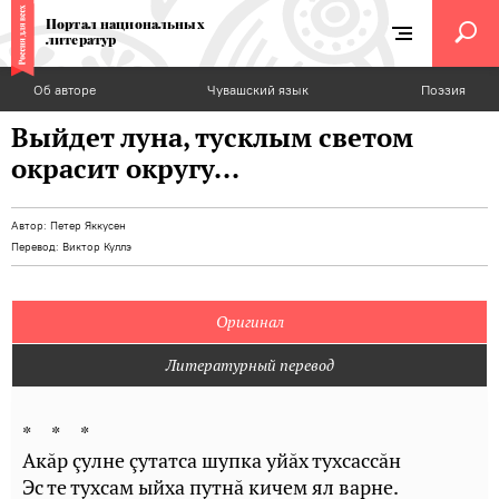
Портал национальных
литератур
Об авторе
Чувашский язык
Поэзия
Выйдет луна, тусклым светом
окрасит округу...
Автор:
Петер Яккусен
Перевод:
Виктор Куллэ
Оригинал
Литературный перевод
* * *
Акăр çулне çутатса шупка уйăх тухсассăн
Эс те тухсам ыйха путнă кичем ял варне.