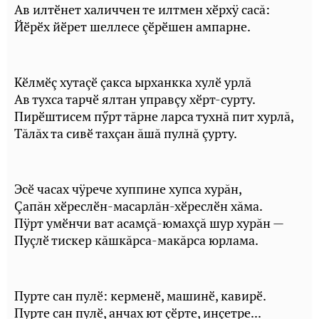
Ав илтӗнет халиччен те илтмен хӗрхÿ сасă:
Йӗрӗх йӗрет шеллесе çӗрӗшен ампарне.
Кӗлмӗç хутаçӗ çакса ырханкка хулӗ урлă
Ав тухса тарчӗ ялтан управçу хӗрт-сурту.
Пирӗштисем пӳрт тăрне ларса тухнă пит хурлă,
Тăлăх та сивӗ тахçан ăшă пулнă çурту.
Эсӗ часах чÿрече хуппине хупса хурăн,
Çапăн хӗреслӗн-масарлăн-хӗреслӗн хăма.
Пÿрт умӗнчи ват асамçă-юмахçă шур хурăн —
Пуçлӗ тискер кăшкăрса-макăрса юрлама.
Пурте сан пулӗ: керменӗ, машинӗ, кавирӗ.
Пурте сан пулӗ, анчах ют çӗрте, инçетре...