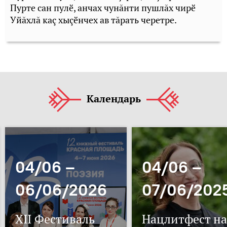
Пурте сан пулӗ, анчах чунăнти пушлăх чирӗ
Уйăхлă каç хыçӗнчех ав тăрать черетре.
Календарь
04/06 –
04/06 –
06/06/2026
07/06/202
XII Фестиваль
Нацлитфест на