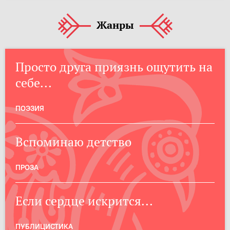
Жанры
Просто друга приязнь ощутить на
себе...
ПОЭЗИЯ
Вспоминаю детство
ПРОЗА
Если сердце искрится...
ПУБЛИЦИСТИКА