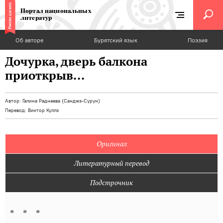
Портал национальных
литератур
Об авторе
Бурятский язык
Поэзия
Дочурка, дверь балкона
приоткрыв...
Автор:
Галина Раднаева (Санджэ-Сурун)
Перевод:
Виктор Куллэ
Оригинал
Литературный перевод
Подстрочник
* * *