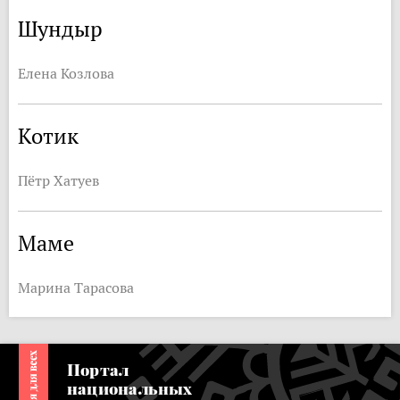
Шундыр
Елена Козлова
Котик
Пётр Хатуев
Маме
Марина Тарасова
Портал
национальных