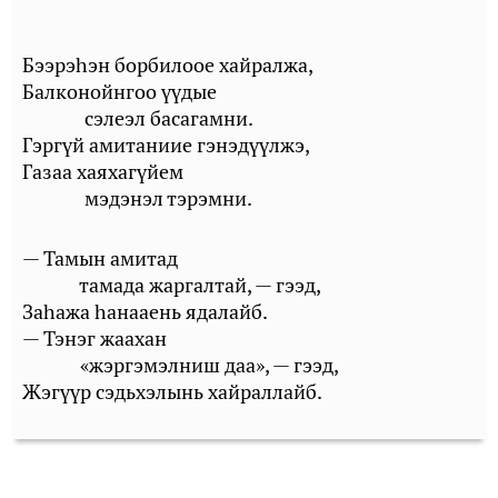
Бээрэhэн борбилоое хайралжа,
Балконойнгоо үүдые
сэлеэл басагамни.
Гэргүй амитаниие гэнэдүүлжэ,
Газаа хаяхагүйем
мэдэнэл тэрэмни.
— Тамын амитад
тамада жаргалтай, — гээд,
Заhажа hанааень ядалайб.
— Тэнэг жаахан
«жэргэмэлниш даа», — гээд,
Жэгүүр сэдьхэлынь хайраллайб.