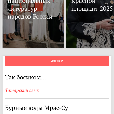
национальных
Красной
литератур
площади-2025
народов России
ЯЗЫКИ
Так босиком...
Татарский язык
Бурные воды Мрас-Су