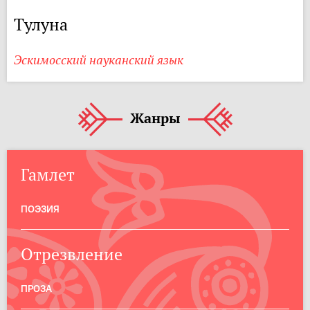
Тулуна
Эскимосский науканский язык
Жанры
Гамлет
ПОЭЗИЯ
Отрезвление
ПРОЗА