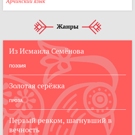
Арчинский язык
Жанры
Из Исмаила Семёнова
ПОЭЗИЯ
Золотая серёжка
ПРОЗА
Первый ревком, шагнувший в
вечность