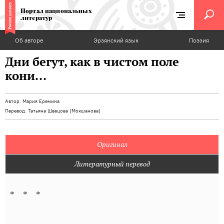
Портал национальных
литератур
Об авторе
Эрзянский язык
Поэзия
Дни бегут, как в чистом поле
кони...
Автор:
Мария Еремина
Перевод:
Татьяна Швецова (Мокшанова)
Оригинал
Литературный перевод
* * *