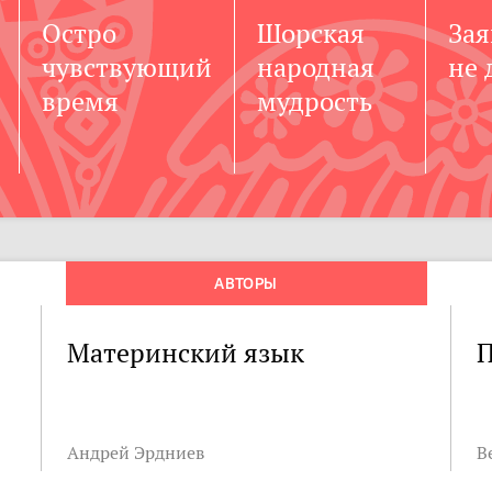
Остро
Шорская
Зая
чувствующий
народная
не 
время
мудрость
АВТОРЫ
Материнский язык
Андрей Эрдниев
В