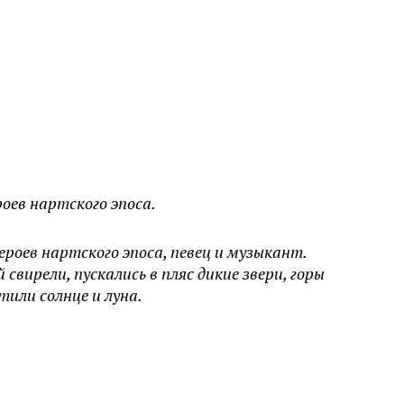
роев нартского эпоса.
ероев нартского эпоса, певец и музыкант.
 свирели, пускались в пляс дикие звери, горы
тили солнце и луна.