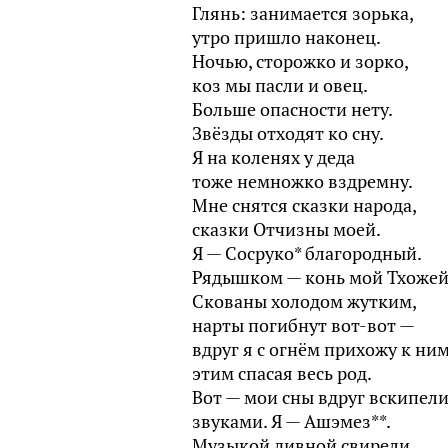
Глянь: занимается зорька,
утро пришло наконец.
Ночью, сторожко и зорко,
коз мы пасли и овец.
Больше опасности нету.
Звёзды отходят ко сну.
Я на коленях у деда
тоже немножко вздремну.
Мне снятся сказки народа,
сказки Отчизны моей.
Я — Сосруко* благородный.
Рядышком — конь мой Тхоже
Скованы холодом жутким,
нарты погибнут вот-вот —
вдруг я с огнём прихожу к ним
этим спасая весь род.
Вот — мои сны вдруг вскипел
звуками. Я — Ашэмез**.
Музыкой дивной свирели