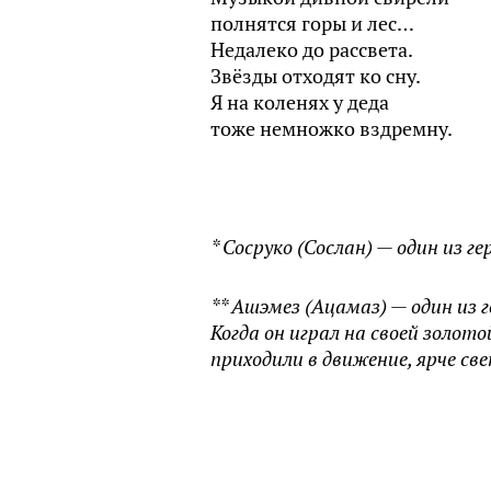
полнятся горы и лес…
Недалеко до рассвета.
Звёзды отходят ко сну.
Я на коленях у деда
тоже немножко вздремну.
* Сосруко (Сослан) — один из ге
** Ашэмез (Ацамаз) — один из г
Когда он играл на своей золотой
приходили в движение, ярче све