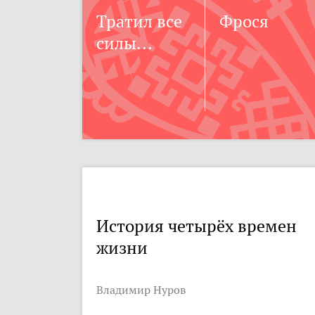
Тратил все
Фрося
силы...
История четырёх времен
жизни
Владимир Нуров