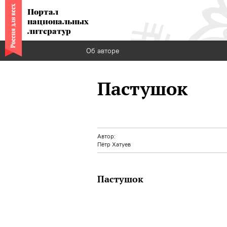
Портал
национальных
литератур
Об авторе
Пастушок
Автор:
Пётр Хатуев
Пастушок