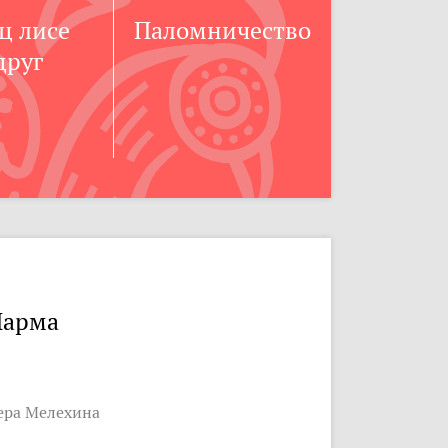
ц лисе
Паломничество
друг
Парма
ера Мелехина