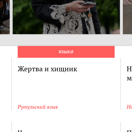
ЯЗЫКИ
Жертва и хищник
Н
м
Рутульский язык
Н