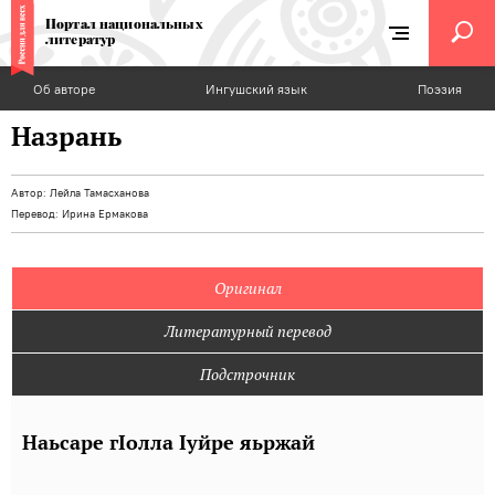
Портал национальных
литератур
Об авторе
Ингушский язык
Поэзия
Назрань
Автор:
Лейла Тамасханова
Перевод:
Ирина Ермакова
Оригинал
Литературный перевод
Подстрочник
Наьсаре гIолла Iуйре яьржай