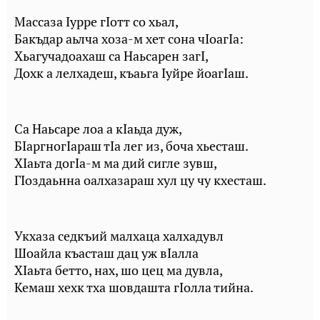
Массаза Iурре гIотт со хьал,
Бакъдар аьлча хоза-м хет сона чIоагIа:
Хьагучадоахаш са Наьсарен загI,
Дохк а лелхадеш, къаьга Iуйре йоагIаш.
Са Наьсаре лоа а кIаьда дуж,
БIаргногIараш тIа лег из, боча хьесташ.
ХIаьта догIа-м ма дий сигле зувш,
ГIоздаьнна оалхазараш хул цу чу кхесташ.
Укхаза седкъий малхаца халхадувл
Шоайла къасташ дац уж вIалла
ХIаьта бетто, нах, шо цец ма дувла,
Кемаш хехк тха шовдашта гIолла тийна.