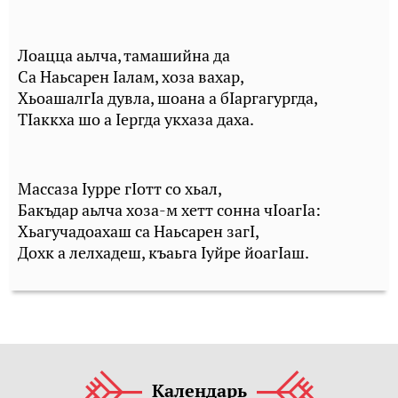
Лоацца аьлча, тамашийна да
Са Наьсарен Iалам, хоза вахар,
ХьоашалгIа дувла, шоана а бIаргагургда,
ТIаккха шо а Iергда укхаза даха.
Массаза Iурре гIотт со хьал,
Бакъдар аьлча хоза-м хетт сонна чIоагIа:
Хьагучадоахаш са Наьсарен загI,
Дохк а лелхадеш, къаьга Iуйре йоагIаш.
Календарь