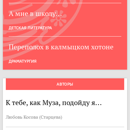
А мне в школу...
ДЕТСКАЯ ЛИТЕРАТУРА
Переполох в калмыцком хотоне
ДРАМАТУРГИЯ
АВТОРЫ
К тебе, как Муза, подойду я...
Любовь Косова (Старцева)