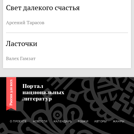
Свет далекого счастья
Арсений Тарасов
Ласточки
Валех Гамзат
Портал
национальных
литератур
О ПРОЕКТЕ
НОВОСТИ
КАЛЕНДАРЬ
ЯЗЫКИ
АВТОРЫ
ЖАНРЫ