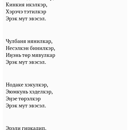
Кинкия икэлкэр,
Хэрэчэ тэтилкэр
Эрэк мут эвэсэл.
Чулбаня нянилкар,
Несэлкэн бинилкэр,
Иӈэнь төр мявулкар
Эрэк мут эвэсэл.
Нодаке хэкулкэр,
Эюмкунь хэделкэр,
Эӈэе төрэлкэр
Эрэк мут эвэсэл.
Эрэли гиркадип,