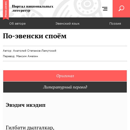
Портал национальных
литератур
Об авторе
Эвенский язык
Поэзия
По-эвенски споём
Автор:
Анатолий Степанов-Ламутский
Перевод:
Максим Амелин
Оригинал
Литературный перевод
Эвэдич икэдип
Гилбати дылгалкар,