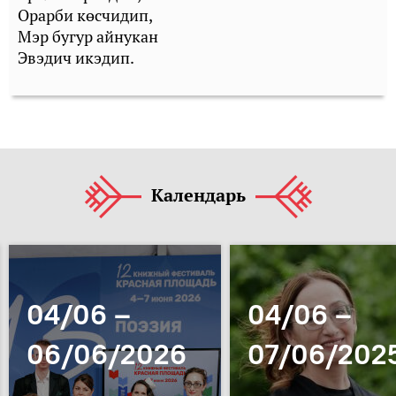
Орарби көсчидип,
Мэр бугур айнукан
Эвэдич икэдип.
Календарь
04/06 –
04/06 –
06/06/2026
07/06/202