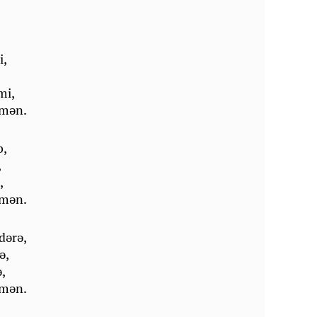
i,
mi,
 mәn.
b,
,
,
 mәn.
dәrә,
ә,
ә,
 mәn.