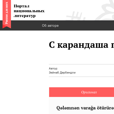
Портал
национальных
литератур
Об авторе
С карандаша 
Автор:
Зейнаб Дербендли
Оригинал
Qәlәmnәn varağa ötürür