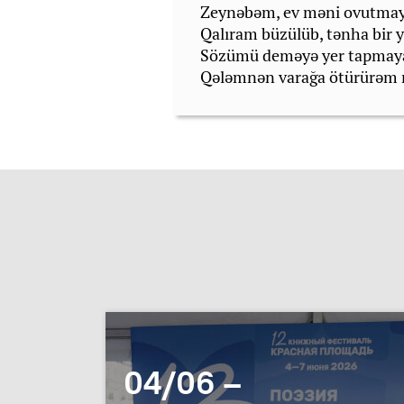
Zeynәbәm, ev mәni ovutma
Qalıram büzülüb, tәnha bir 
Sözümü demәyә yer tapmay
Qәlәmnәn varağa ötürürәm
04/06 –