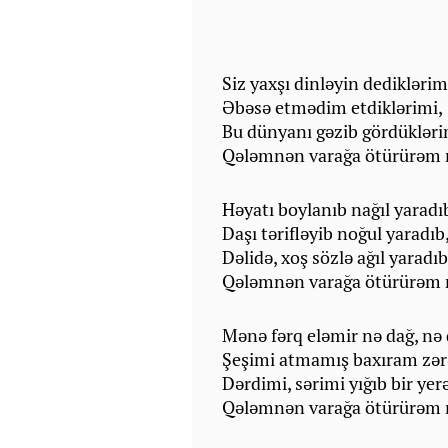
Siz yaxşı dinlәyin dediklәrim
Әbәsә etmәdim etdiklәrimi,
Bu dünyanı gәzib gördüklәri
Qәlәmnәn varağa ötürürәm
Hәyatı boylanıb nağıl yaradı
Daşı tәriflәyib noğul yaradıb
Dәlidә, xoş sözlә ağıl yaradıb
Qәlәmnәn varağa ötürürәm
Mәnә fәrq elәmir nә dağ, nә 
Şeşimi atmamış baxıram zәr
Dәrdimi, sәrimi yığıb bir yer
Qәlәmnәn varağa ötürürәm