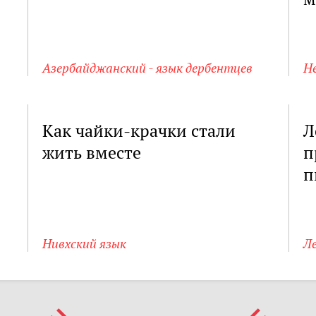
Азербайджанский - язык дербентцев
Н
Как чайки-крачки стали
Л
жить вместе
п
п
Нивхский язык
Ле