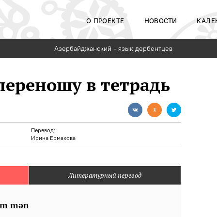
О ПРОЕКТЕ
НОВОСТИ
КАЛЕ
Азербайджанский - язык дербентцев
переношу в тетрадь
Перевод:
Ирина Ермакова
Литературный перевод
әm mәn