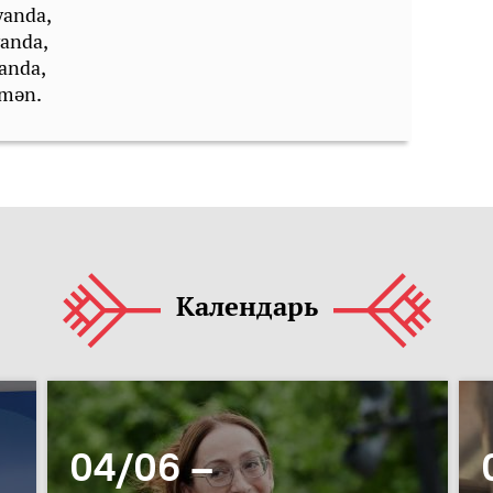
yanda,
yanda,
anda,
 mәn.
Календарь
04/06 –