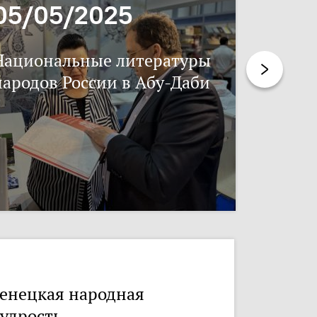
05/05/2025
17/11
Национальные литературы
Нацпис
народов России в Абу-Даби
енецкая народная
удрость